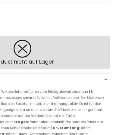
dukt nicht auf Lager
r
Weitere Informationen zum Rückgabeverfahren
Stoff:
Jahreszeitens
Detail:
Es ist mit Reißverschluss. Der Stonework-
 flexiblen Struktur knitterfrei und atmungsaktiv. Es ist für den
 geeignet, da es aus leichtem Stoff besteht, es ist gefüttert
tenmuster auf der Vorderseite und der Taille.
er:
Liner
Kragen:
Rundhalsausschnitt
Fit:
normale Passform
schen Schulterhöhe und Saum)
Brustumfang:
88cm
ng:
98cm ''
4cm
'' Unterschied zwischen den Größen.