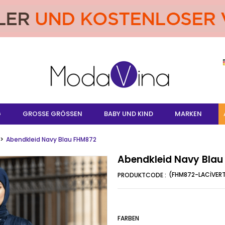
G
GROSSE GRÖSSEN
BABY UND KIND
MARKEN
Abendkleid Navy Blau FHM872
Abendkleid Navy Bla
(FHM872-LACİVER
FARBEN