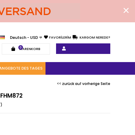
Deutsch - USD
FAVORİLERİM
KARGOM NEREDE?
0
WARENKORB
ANGEBOTE DES TAGES
<< zurück auf vorherige Seite
u FHM872
T)