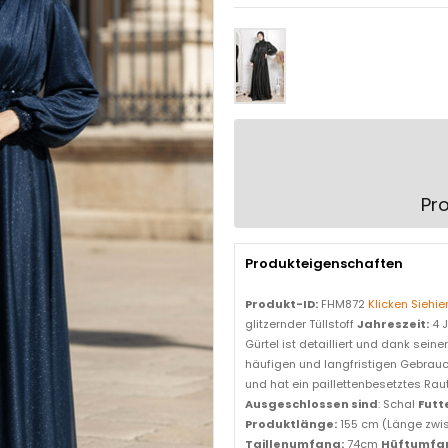
Pro
Produkteigenschaften
Produkt-ID:
FHM872
Klicken Siehie
glitzernder Tüllstoff
Jahreszeit:
4 
Gürtel ist detailliert und dank seiner
häufigen und langfristigen Gebrauch
und hat ein paillettenbesetztes Rau
Ausgeschlossen sind
: Schal
Futt
Produktlänge:
155 cm (Länge zwi
Taillenumfang:
74cm
Hüftumfa