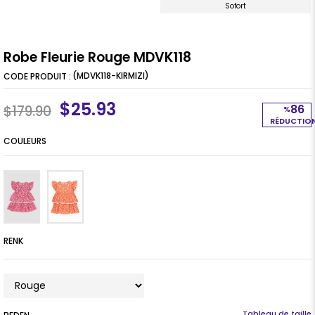
Sofort
Robe Fleurie Rouge MDVK118
(MDVK118-KIRMIZI)
$25.93
86
$179.90
%
RÉDUCTIO
COULEURS
RENK