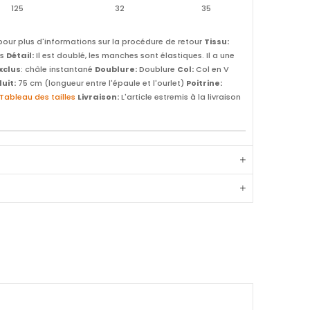
125
32
35
our plus d'informations sur la procédure de retour
Tissu:
ns
Détail:
Il est doublé, les manches sont élastiques. Il a une
Exclus
: châle instantané
Doublure:
Doublure
Col:
Col en V
uit:
75 cm (longueur entre l'épaule et l'ourlet)
Poitrine:
Tableau des tailles
Livraison:
L'article estremis à la livraison