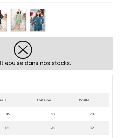
it epuise dans nos stocks.
eur
Poitrine
Taille
115
27
29
120
30
32