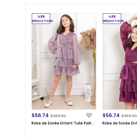
%88
%88
RÉDUCTION
RÉDUCTION
$56.74
$56.74
$459.90
$459.90
Robe de Soirée Enfant Tulle Pailleté Froufrou Lilas MDV308