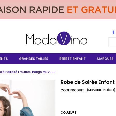
ENTS
GRANDES TAILLES
BÉBÉ ET ENFANT
MARQUES
lle Pailleté Froufrou Indigo MDV308
Robe de Soirée Enfant 
(MDV308-İNDİGO)
COULEURS