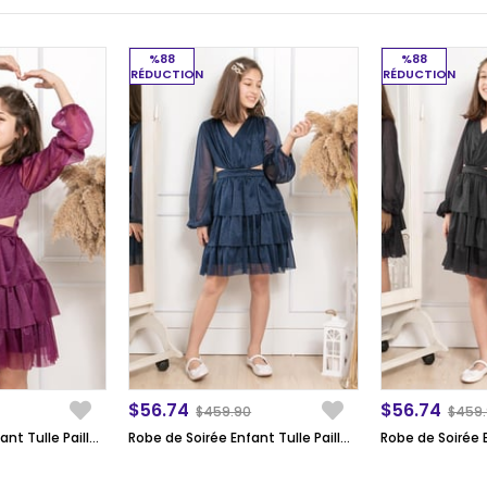
%88
%88
RÉDUCTION
RÉDUCTION
$56.74
$56.74
$459.90
$459
Robe de Soirée Enfant Tulle Pailleté Froufrou Prune MDV308
Robe de Soirée Enfant Tulle Pailleté Froufrou Bleu Marin MDV308