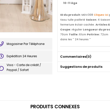
10-11 âge
ID du produit:
MDV308
Cliquez ici
p
tissu tulle pailleté
Saison:
4 Saiso
fermeture éclair cachée.
Articles 
Coupe:
régulier
Longueur du prod
70cm
Taille:
61cm
Poitrine:
72cm
dans les '' 24 heures ''
Magasiner Par Téléphone
Expédition 24 Heures
Commentaires
(0)
Visa - Carte de crédit /
Suggestions de produits
Paypal / Sofort
PRODUITS CONNEXES