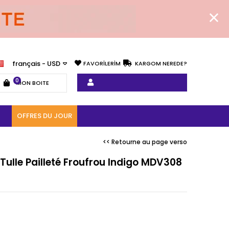
français - USD
FAVORİLERİM
KARGOM NEREDE?
0
MON BOITE
OFFRES DU JOUR
<< Retourne au page verso
Tulle Pailleté Froufrou Indigo MDV308