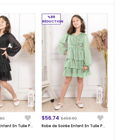
%88
RÉDUCTION
$56.74
.90
$459.90
Robe de Soirée Enfant En Tulle Pailleté à Volants Noir MDV308
Robe de Soirée Enfant En Tulle Pailleté à Volants Vert MDV308