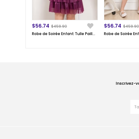
$56.74
$56.74
$459.90
$459.90
Robe de Soirée Enfant Tulle Pailleté Froufrou Prune MDV308
Inscrivez-v