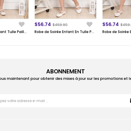
$56.74
$56.74
$459.90
$459
Robe de Soirée Enfant Tulle Pailleté Froufrou Bleu Marin MDV308
Robe de Soirée Enfant En Tulle Pailleté à Volants Noir MDV308
ABONNEMENT
ous maintenant pour obtenir des mises à jour sur les promotions et 