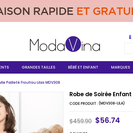
ENTS
GRANDES TAILLES
BÉBÉ ET ENFANT
MARQUES
lle Pailleté Froufrou Lilas MDV308
Robe de Soirée Enfant 
(MDV308-LİLA)
$56.74
$459.90