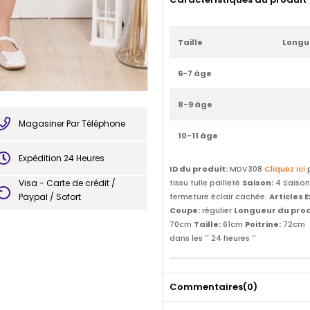
Taille
Longu
6-7 âge
8-9 âge
Magasiner Par Téléphone
10-11 âge
Expédition 24 Heures
ID du produit:
MDV308
Cliquez ici
p
Visa - Carte de crédit /
tissu tulle pailleté
Saison:
4 Saiso
Paypal / Sofort
fermeture éclair cachée.
Articles 
Coupe:
régulier
Longueur du prod
70cm
Taille:
61cm
Poitrine:
72cm
dans les '' 24 heures ''
Commentaires
(0)