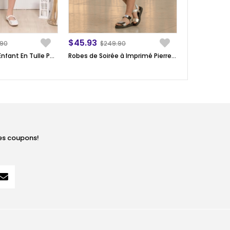
$45.93
.90
$249.90
Robe de Soirée Enfant En Tulle Pailleté à Volants Vert MDV308
Robes de Soirée à Imprimé Pierre 9-14 Ans Lila MDV320
les coupons!