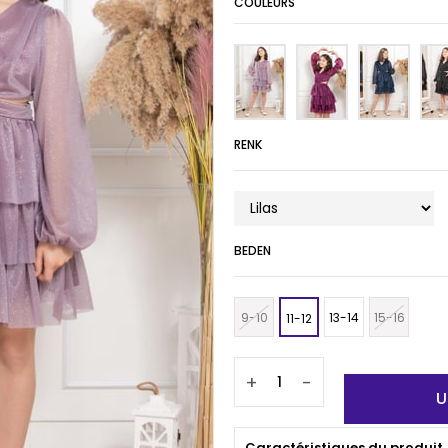
COULEURS
RENK
BEDEN
9-10
13-14
15-16
11-12
+
-
Caractéristiques du produit