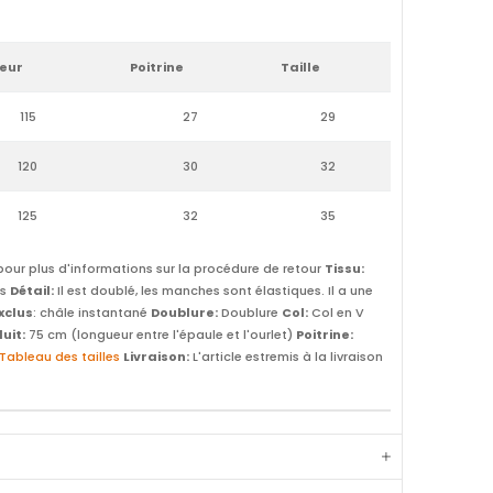
eur
Poitrine
Taille
115
27
29
120
30
32
125
32
35
our plus d'informations sur la procédure de retour
Tissu:
ns
Détail:
Il est doublé, les manches sont élastiques. Il a une
Exclus
: châle instantané
Doublure:
Doublure
Col:
Col en V
uit:
75 cm (longueur entre l'épaule et l'ourlet)
Poitrine:
Tableau des tailles
Livraison:
L'article estremis à la livraison