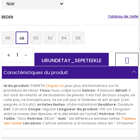
BEDEN
46
50
52
54
56
48
+
-
Caractéristiques du produit
ID du produit:
FHM874
Cliquez ici
pour plus d'informations sur la
procédure de retour
Tissu:
tissu crêpe lycra
Saison:
4 Saisons
Détail:
Il
est orné de volants et de broderies de pierres. Il est fait de tissu souple, ne
colle pas, ne transpire pas, ne se voit pas à l'intérieur et est drapé. (non
peignés ni tricots).
Articles Exclus
: châle instantané
Doublure:
Doublure
Col:
Col rond
Coupe:
régulier
Longueur du produit:
136 cm (longueur
entre le niveau des épaules et le décolleté de l'ourlet)
Poitrine:
88cm
Taille:
74cm
Poitrine:
98cm ''
4cm
'' de différence entreles tailles.
Tableau
des tailles
Livraison:
L'article estremis à la livraison dans les '' 24 heures ''