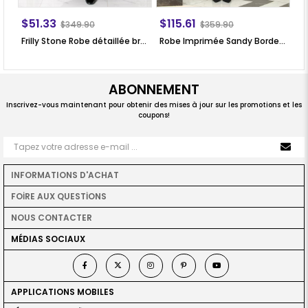
$51.33
$115.61
$
$349.90
$359.90
Frilly Stone Robe détaillée brodée Lilas FHM874
Robe Imprimée Sandy Bordeaux ELB42
ABONNEMENT
Inscrivez-vous maintenant pour obtenir des mises à jour sur les promotions et les
coupons!
INFORMATIONS D'ACHAT
FOİRE AUX QUESTİONS
NOUS CONTACTER
MÉDIAS SOCIAUX
APPLICATIONS MOBILES