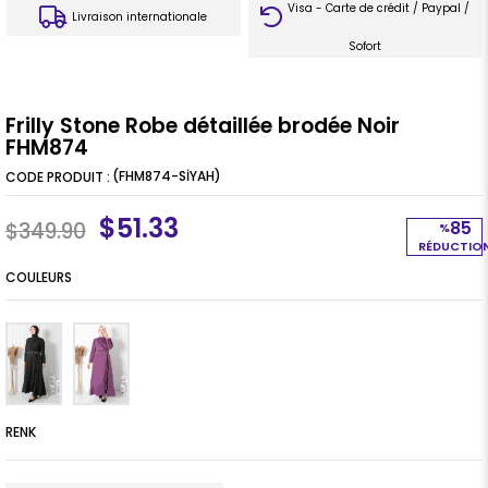
Visa - Carte de crédit / Paypal /
Livraison internationale
Sofort
Frilly Stone Robe détaillée brodée Noir
FHM874
(FHM874-SİYAH)
$51.33
85
$349.90
%
RÉDUCTIO
COULEURS
RENK