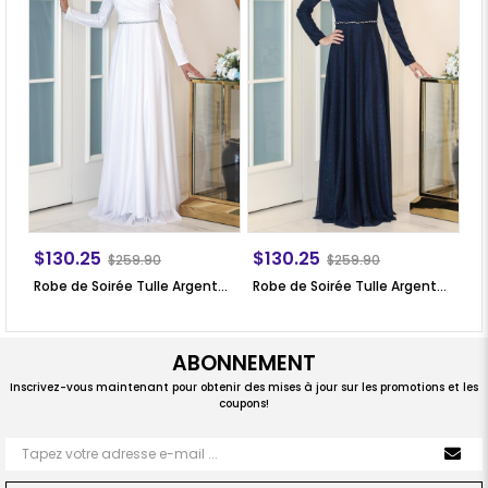
$130.25
$130.25
$
$259.90
$259.90
Robe de Soirée Tulle Argenté Blanc SN46
Robe de Soirée Tulle Argenté Bleu Marin SN46
ABONNEMENT
Inscrivez-vous maintenant pour obtenir des mises à jour sur les promotions et les
coupons!