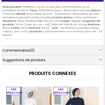
ID du produit:
FHM644
Cliquez ici
pour plus d'informations sur la
procédure de retour
Tissu:
%100 Élasthanne - Mousseline de Soie
Saison:
4 Saisons
Détail:
Mousseline de Soie - Élasthanne - Mousseline de Soie -
fermeture à glissière arrière invisible
Articles Exclus
: châle instantané
Doublure:
Sans Doublure
Col:
Ras du Cou
Coupe:
régulier
Longueur du
produit:
147cm (creux au cou - sol) Taille de l'article sur 'image
Poitrine:
88cm
Taille:
76cm
Poitrine:
96cm ''
4cm
'' de différence entreles tailles.
Tableau des tailles
Livraison:
L'article estremis à la livraison dans les '' 24
heures ''
Commentaires
(0)
Suggestions de produits
PRODUITS CONNEXES
%50
%50
RÉDUCTION
RÉDUCTION
RÉ