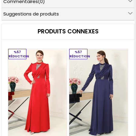
Commentaires
(0)
Suggestions de produits
PRODUITS CONNEXES
%57
%57
RÉDUCTION
RÉDUCTION
RÉ