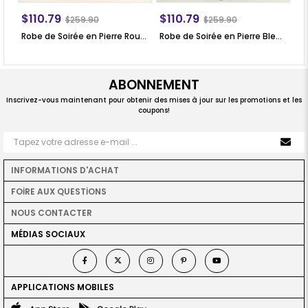
$110.79
$110.79
$
$259.90
$259.90
Robe de Soirée en Pierre Rouge SN64
Robe de Soirée en Pierre Bleu Marin SN64
ABONNEMENT
Inscrivez-vous maintenant pour obtenir des mises à jour sur les promotions et les
coupons!
INFORMATIONS D'ACHAT
FOİRE AUX QUESTİONS
NOUS CONTACTER
MÉDIAS SOCIAUX
APPLICATIONS MOBILES