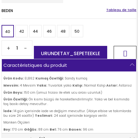
BEDEN
42
44
46
48
50
40
+
-
Caractéristiques du produit
Ürün Kodu:
ELB62
Kumaş Özelliği:
Sandy kumaş
Mevsim:
4 Mevsim
Yaka:
Yuvarlak yaka
Kalıp:
Normal Kalıp
Astar:
Astarsız
Ürün Boyu:
150 cm (omuz hizası ile etek ucu arası uzunluk)
Ürün Özelliği:
Ön kısmı büzgü ile hareketlendirilmiştir. Yaka ve bel kısmında
taş baskı detay mevcuttur .
İade:
14 gün içerisinde iade ve değişim mevcuttur. (Abiye elbise ve takımlarda
bu süre 24 saattir)
Teslimat:
24 saat içerisinde kargoya verilir.
Manken Ölçüleri
Göğüs:
Bel:
Basen:
Boy:
170 cm
88 cm
76 cm
96 cm