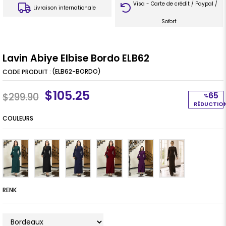
Visa - Carte de crédit / Paypal /
Livraison internationale
Sofort
Lavin Abiye Elbise Bordo ELB62
(ELB62-BORDO)
$105.25
65
$299.90
%
RÉDUCTIO
COULEURS
RENK