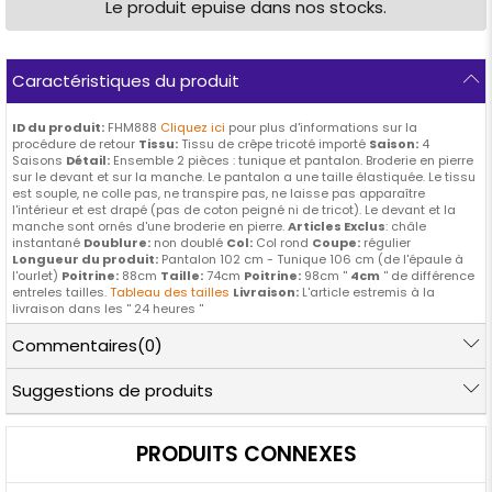
Le produit epuise dans nos stocks.
Caractéristiques du produit
ID du produit:
FHM888
Cliquez ici
pour plus d'informations sur la
procédure de retour
Tissu:
Tissu de crêpe tricoté importé
Saison:
4
Saisons
Détail:
Ensemble 2 pièces : tunique et pantalon. Broderie en pierre
sur le devant et sur la manche. Le pantalon a une taille élastiquée. Le tissu
est souple, ne colle pas, ne transpire pas, ne laisse pas apparaître
l'intérieur et est drapé (pas de coton peigné ni de tricot). Le devant et la
manche sont ornés d'une broderie en pierre.
Articles Exclus
: châle
instantané
Doublure:
non doublé
Col:
Col rond
Coupe:
régulier
Longueur du produit:
Pantalon 102 cm - Tunique 106 cm (de l'épaule à
l'ourlet)
Poitrine:
88cm
Taille:
74cm
Poitrine:
98cm ''
4cm
'' de différence
entreles tailles.
Tableau des tailles
Livraison:
L'article estremis à la
livraison dans les '' 24 heures ''
Commentaires
(0)
Suggestions de produits
PRODUITS CONNEXES