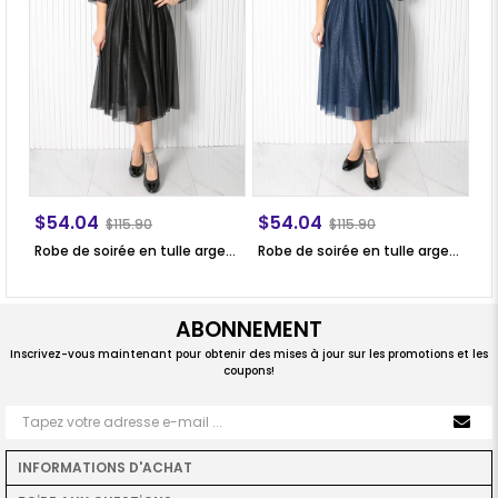
$54.04
$54.04
$
$115.90
$115.90
Robe de soirée en tulle argenté noir FHM902
Robe de soirée en tulle argenté bleu marine FHM902
ABONNEMENT
Inscrivez-vous maintenant pour obtenir des mises à jour sur les promotions et les
coupons!
INFORMATIONS D'ACHAT