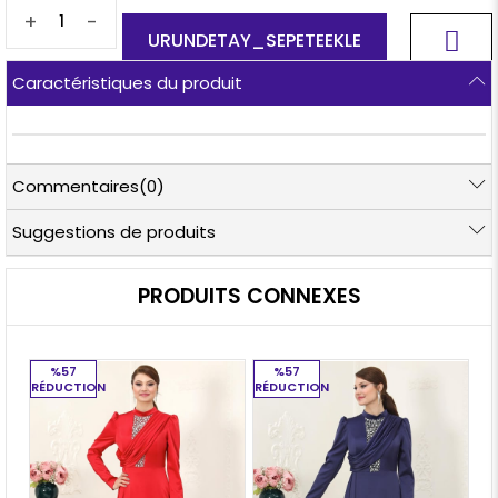
+
-
Caractéristiques du produit
Commentaires
(0)
Suggestions de produits
PRODUITS CONNEXES
%57
%57
RÉDUCTION
RÉDUCTION
RÉ