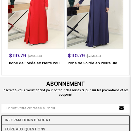
$110.79
$110.79
$
$259.90
$259.90
Robe de Soirée en Pierre Rouge SN64
Robe de Soirée en Pierre Bleu Marin SN64
ABONNEMENT
Inscrivez-vous maintenant pour obtenir des mises à jour sur les promotions et les
coupons!
INFORMATIONS D'ACHAT
FOİRE AUX QUESTİONS