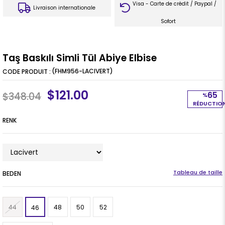
Visa - Carte de crédit / Paypal /
Livraison internationale
Sofort
Taş Baskılı Simli Tül Abiye Elbise
(FHM956-LACIVERT)
$121.00
65
$348.04
%
RÉDUCTIO
RENK
BEDEN
44
48
50
52
46