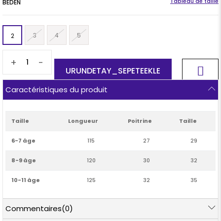
BEDEN
3
4
5
2
+
-
Caractéristiques du produit
Taille
Longueur
Poitrine
Taille
6-7 âge
115
27
29
8-9 âge
120
30
32
10-11 âge
125
32
35
ID du produit:
MDVK114
Cliquez ici
pour plus d'informations sur la
Commentaires
(0)
procédure de retour
Tissu:
Tissu en coton tissé et 100% Coton
Saison:
4
Saisons
Détail:
Jupe à taille élastique, détail nœud à volants . La partie