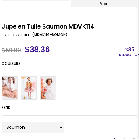
Sofort
Jupe en Tulle Saumon MDVK114
(MDVK114-SOMON)
$38.36
35
$59.00
%
RÉDUCTIO
COULEURS
RENK