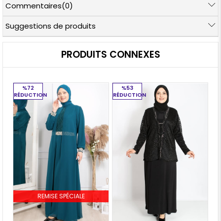
Commentaires
(0)
Suggestions de produits
PRODUITS CONNEXES
%72
%53
RÉDUCTION
RÉDUCTION
RÉ
REMISE SPÉCIALE