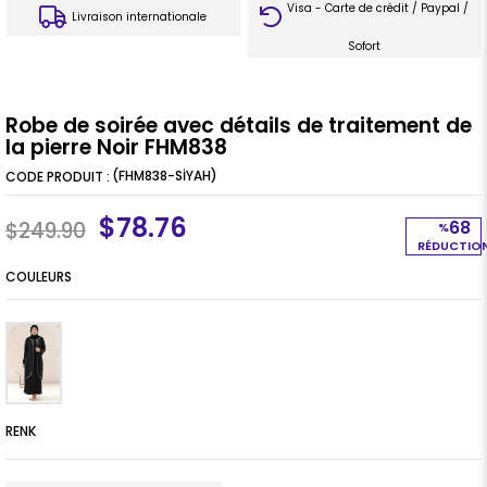
Visa - Carte de crédit / Paypal /
Livraison internationale
Sofort
Robe de soirée avec détails de traitement de
la pierre Noir FHM838
(FHM838-SİYAH)
$78.76
68
$249.90
%
RÉDUCTIO
COULEURS
RENK