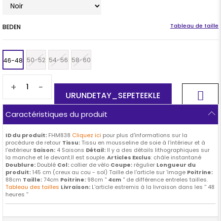
BEDEN
50-52
54-56
58-60
46-48
+
-
Caractéristiques du produit
ID du produit:
FHM838
Cliquez ici
pour plus d'informations sur la
procédure de retour
Tissu:
Tissu en mousseline de soie à l'intérieur et à
l'extérieur
Saison:
4 Saisons
Détail:
Il y a des détails lithographiques sur
la manche et le devant.Il est souple.
Articles Exclus
: châle instantané
Doublure:
Doublé
Col:
collier de vélo
Coupe:
régulier
Longueur du
produit:
145 cm (creux au cou - sol) Taille de l'article sur 'image
Poitrine:
88cm
Taille:
74cm
Poitrine:
98cm ''
4cm
'' de différence entreles tailles.
Tableau des tailles
Livraison:
L'article estremis à la livraison dans les '' 48
heures ''