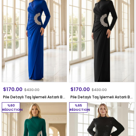
$170.00
$170.00
$430.00
$430.00
Pile Detaylı Taş İşlemeli Astarlı Büyük Beden Tesettür Abiye Lacivert MDA2648
Pile Detaylı Taş İşlemeli Astarlı Büyük Beden Tesettür Abiye Siyah MDA2648
%60
%65
RÉDUCTION
RÉDUCTION