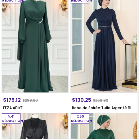
RÉDUCTION
RÉDUCTION
$175.12
$130.25
$299.90
$259.90
FEZA ABİYE
Robe de Soirée Tulle Argenté Bleu Marin SN46
%41
%50
RÉDUCTION
RÉDUCTION