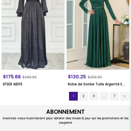
$175.66
$130.25
$299.90
$259.90
EFSER ABİYE
Robe de Soirée Tulle Argenté Emeraude SN46
1
2
3
...
7
>
ABONNEMENT
Inscrivez-vous maintenant pour obtenir des mises à jour sur les promotions et les
coupons!