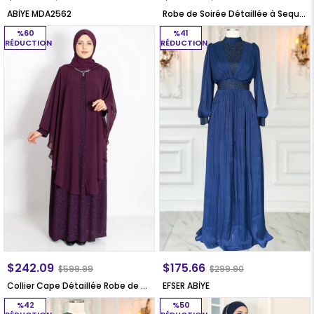
ABİYE MDA2562
Robe de Soirée Détaillée à Sequins Noir MDA2218
%60
%41
RÉDUCTION
RÉDUCTION
$242.09
$175.66
$599.99
$299.90
Collier Cape Détaillée Robe de Soirée Prune MDA2214
EFSER ABİYE
%42
%50