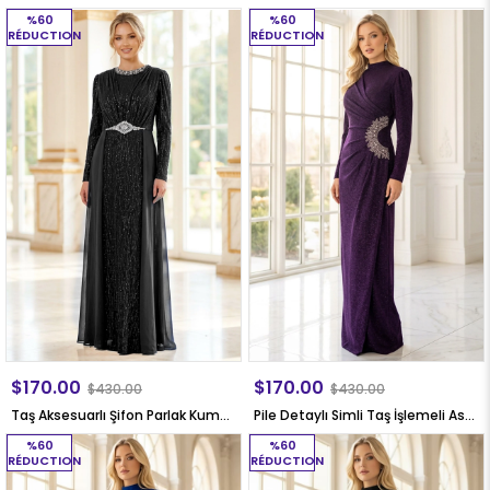
%60
%60
RÉDUCTION
RÉDUCTION
$170.00
$170.00
$430.00
$430.00
Taş Aksesuarlı Şifon Parlak Kumaş Büyük Beden Tesettür Abiye Siyah MDA2650
Pile Detaylı Simli Taş İşlemeli Astarlı Büyük Beden Tesettür Abiye Mürdüm MDA2649
%60
%60
RÉDUCTION
RÉDUCTION