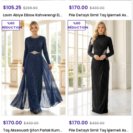
$105.25
$170.00
$299.90
$430.00
Lavin Abiye Elbise Kahverengi ELB62
Pile Detaylı Simli Taş İşlemeli Astarlı Büyük Beden Tesettür Abiye Lacivert MDA2649
%60
%60
RÉDUCTION
RÉDUCTION
$170.00
$170.00
$430.00
$430.00
Taş Aksesuarlı Şifon Parlak Kumaş Büyük Beden Tesettür Abiye Lacivert MDA2650
Pile Detaylı Simli Taş İşlemeli Astarlı Büyük Beden Tesettür Abiye Siyah MDA2649