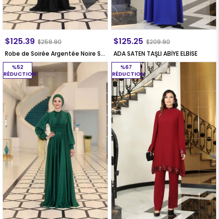
$125.39
$125.25
$259.90
$209.90
Robe de Soirée Argentée Noire SN76
ADA SATEN TAŞLI ABİYE ELBİSE
%52
%67
RÉDUCTION
RÉDUCTION