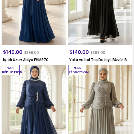
$140.00
$140.00
$399.00
$399.00
Işıltılı Uzun Abiye FHM970
Yaka ve bel Taş Detaylı Büyük Beden Tesettür Abiye Elbise Siyah FHM968
%65
%65
RÉDUCTION
RÉDUCTION