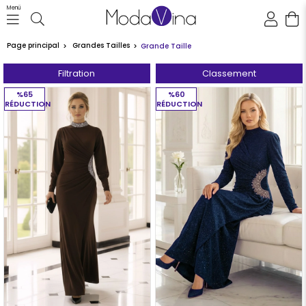
Menü
Page principal
Grandes Tailles
Grande Taille
Filtration
Classement
%65
%60
RÉDUCTION
RÉDUCTION