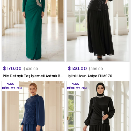
$170.00
$140.00
$430.00
$399.00
Pile Detaylı Taş İşlemeli Astarlı Büyük Beden Tesettür Abiye Petrol MDA2648
Işıltılı Uzun Abiye FHM970
%65
%65
RÉDUCTION
RÉDUCTION