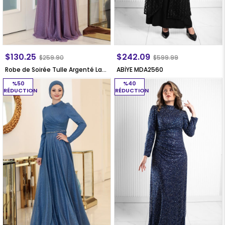
$130.25
$242.09
$259.90
$599.99
Robe de Soirée Tulle Argenté Lavande SN46
ABİYE MDA2560
%50
%40
RÉDUCTION
RÉDUCTION