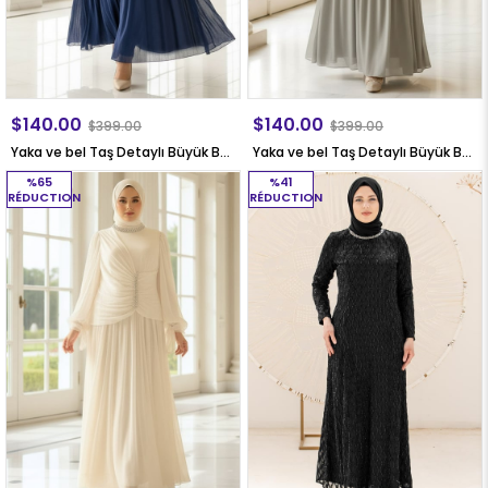
$140.00
$140.00
$399.00
$399.00
Yaka ve bel Taş Detaylı Büyük Beden Tesettür Abiye Elbise Lacivert FHM968
Yaka ve bel Taş Detaylı Büyük Beden Tesettür Abiye Elbise Haki FHM968
%65
%41
RÉDUCTION
RÉDUCTION