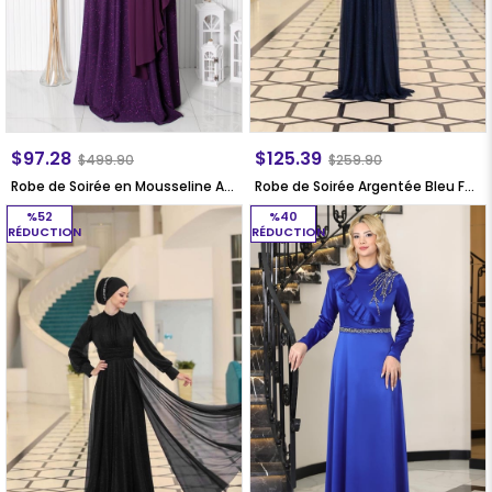
$97.28
$125.39
$499.90
$259.90
Robe de Soirée en Mousseline Argentée Pourpre FHM884
Robe de Soirée Argentée Bleu Foncé SN76
%52
%40
RÉDUCTION
RÉDUCTION