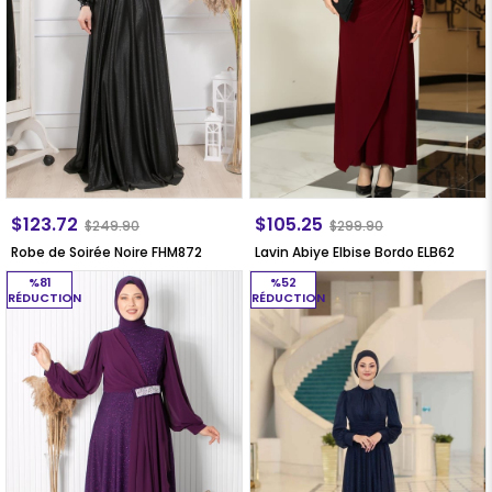
$123.72
$105.25
$249.90
$299.90
Robe de Soirée Noire FHM872
Lavin Abiye Elbise Bordo ELB62
%81
%52
RÉDUCTION
RÉDUCTION