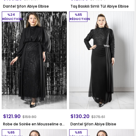
Dantel Şifon Abiye Elbise
Taş Baskılı Simli Tül Abiye Elbise
%24
%65
RÉDUCTION
RÉDUCTION
$121.90
$130.20
$159.90
$375.61
Robe de Soirée en Mousseline avec Détails Brodés, Noir FHM954
Dantel Şifon Abiye Elbise
%65
%65