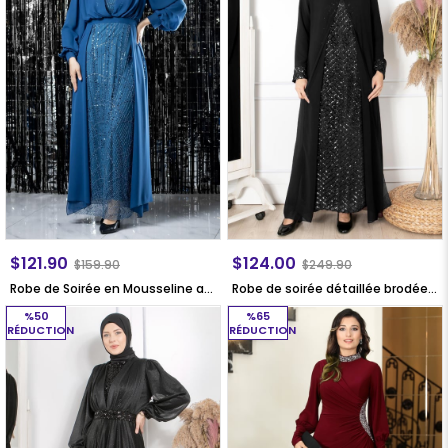
$121.90
$124.00
$159.90
$249.90
Robe de Soirée en Mousseline avec Détails Brodés, Indigo FHM954
Robe de soirée détaillée brodée de sequins Noire FHM854
%50
%65
RÉDUCTION
RÉDUCTION