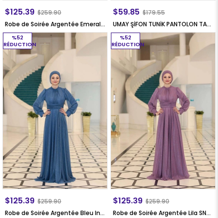
$125.39
$59.85
$259.90
$179.55
Robe de Soirée Argentée Emerald SN76
UMAY ŞİFON TUNİK PANTOLON TAKIM
%52
%52
RÉDUCTION
RÉDUCTION
$125.39
$125.39
$259.90
$259.90
Robe de Soirée Argentée Bleu Indigo SN76
Robe de Soirée Argentée Lila SN76