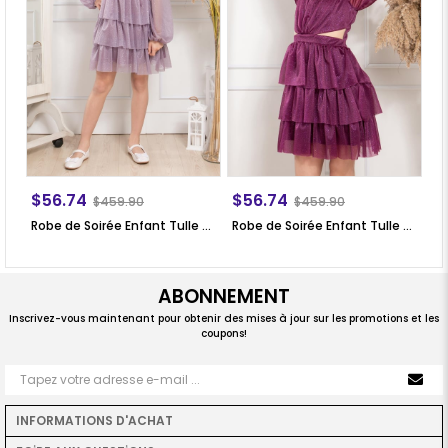
$56.74
$56.74
$
$459.90
$459.90
Robe de Soirée Enfant Tulle Pailleté Froufrou Lilas MDV308
Robe de Soirée Enfant Tulle Pailleté Froufrou Prune MDV308
ABONNEMENT
Inscrivez-vous maintenant pour obtenir des mises à jour sur les promotions et les
coupons!
INFORMATIONS D'ACHAT