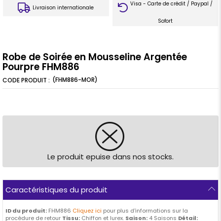
Visa - Carte de crédit / Paypal /
Livraison internationale
Sofort
Robe de Soirée en Mousseline Argentée
Pourpre FHM886
(FHM886-MOR)
Le produit epuise dans nos stocks.
Caractéristiques du produit
ID du produit:
FHM886
Cliquez ici
pour plus d'informations sur la
procédure de retour
Tissu:
Chiffon et lurex.
Saison:
4 Saisons
Détail: