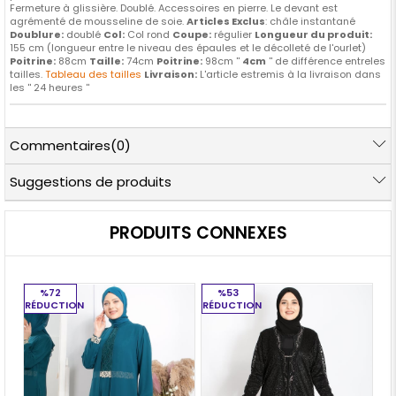
Fermeture à glissière. Doublé. Accessoires en pierre. Le devant est
agrémenté de mousseline de soie.
Articles Exclus
: châle instantané
Doublure:
doublé
Col:
Col rond
Coupe:
régulier
Longueur du produit:
155 cm (longueur entre le niveau des épaules et le décolleté de l'ourlet)
Poitrine:
88cm
Taille:
74cm
Poitrine:
98cm ''
4cm
'' de différence entreles
tailles.
Tableau des tailles
Livraison:
L'article estremis à la livraison dans
les '' 24 heures ''
Commentaires
(0)
Suggestions de produits
PRODUITS CONNEXES
%72
%53
RÉDUCTION
RÉDUCTION
RÉ