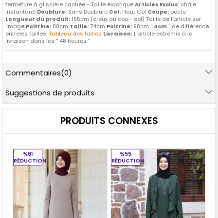
fermeture à glissière cachée - Taille élastique
Articles Exclus
: châle
instantané
Doublure:
Sans Doublure
Col:
Haut Col
Coupe:
petite
Longueur du produit:
155cm (creux au cou - sol) Taille de l'article sur
'image
Poitrine:
88cm
Taille:
74cm
Poitrine:
98cm ''
4cm
'' de différence
entreles tailles.
Tableau des tailles
Livraison:
L'article estremis à la
livraison dans les '' 48 heures ''
Commentaires
(0)
Suggestions de produits
PRODUITS CONNEXES
%61
%55
RÉDUCTION
RÉDUCTION
RÉ