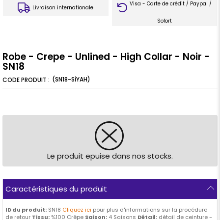
Visa - Carte de crédit / Paypal /
Livraison internationale
Sofort
Robe - Crepe - Unlined - High Collar - Noir -
SN18
(SN18-SİYAH)
Le produit epuise dans nos stocks.
Caractéristiques du produit
ID du produit:
SN18
Cliquez ici
pour plus d'informations sur la procédure
de retour
Tissu:
%100 Crêpe
Saison:
4 Saisons
Détail:
détail de ceinture -