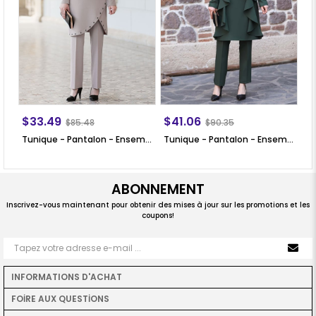
$33.49
$41.06
$
$85.48
$90.35
Tunique - Pantalon - Ensemble 2'er Set - Crêpe - Sans Doublure - Ras du Cou - Vison - SN25
Tunique - Pantalon - Ensemble 2'er Set - Crêpe - Khaki - SN35
ABONNEMENT
Inscrivez-vous maintenant pour obtenir des mises à jour sur les promotions et les
coupons!
INFORMATIONS D'ACHAT
FOİRE AUX QUESTİONS