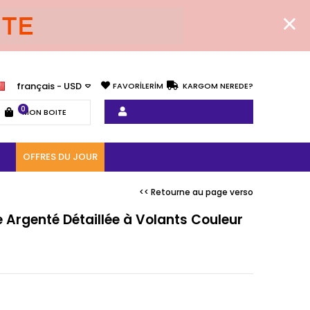
français - USD
FAVORİLERİM
KARGOM NEREDE?
0
MON BOITE
OFFRES DU JOUR
<< Retourne au page verso
e Argenté Détaillée à Volants Couleur