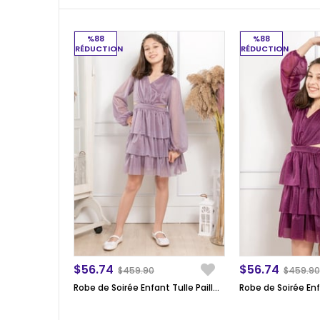
%88
%88
RÉDUCTION
RÉDUCTION
$56.74
$56.74
$459.90
$459.90
Robe de Soirée Enfant Tulle Pailleté Froufrou Lilas MDV308