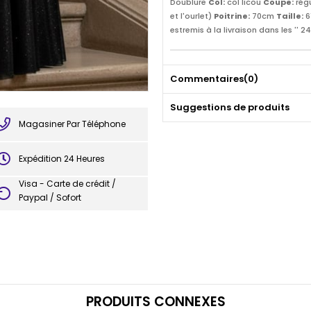
Doublure
Col:
col licou
Coupe:
régu
et l'ourlet)
Poitrine:
70cm
Taille:
6
estremis à la livraison dans les '' 24
Commentaires
(0)
Suggestions de produits
Magasiner Par Téléphone
Expédition 24 Heures
Visa - Carte de crédit /
Paypal / Sofort
PRODUITS CONNEXES