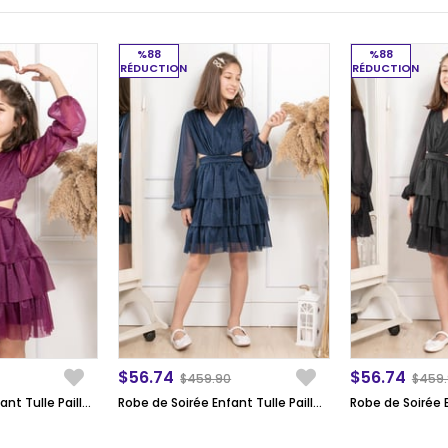
%88
%88
RÉDUCTION
RÉDUCTION
$56.74
$56.74
$459.90
$459
Robe de Soirée Enfant Tulle Pailleté Froufrou Prune MDV308
Robe de Soirée Enfant Tulle Pailleté Froufrou Bleu Marin MDV308