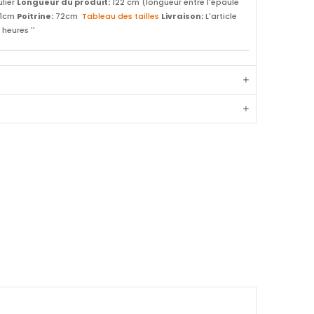
lier
Longueur du produit:
122 cm (longueur entre l'épaule
1cm
Poitrine:
72cm
Tableau des tailles
Livraison:
L'article
 heures ''