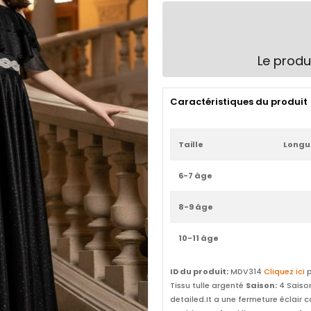
Le produ
Caractéristiques du produit
Taille
Longu
6-7 âge
8-9 âge
10-11 âge
ID du produit:
MDV314
Cliquez ici
p
Tissu tulle argenté
Saison:
4 Saiso
detailed.It a une fermeture éclair 