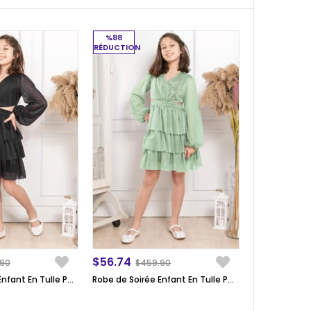
%88
RÉDUCTION
$56.74
.90
$459.90
Robe de Soirée Enfant En Tulle Pailleté à Volants Noir MDV308
Robe de Soirée Enfant En Tulle Pailleté à Volants Vert MDV308