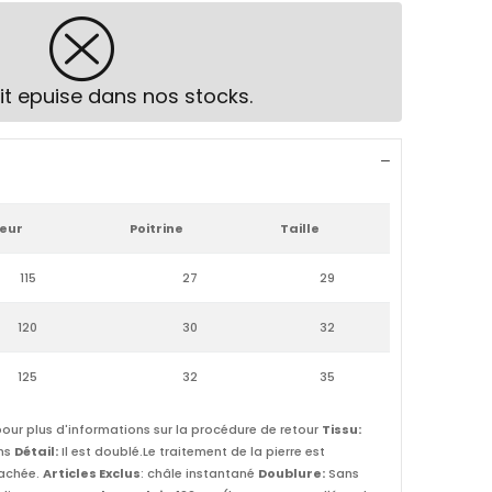
it epuise dans nos stocks.
eur
Poitrine
Taille
115
27
29
120
30
32
125
32
35
our plus d'informations sur la procédure de retour
Tissu:
ns
Détail:
Il est doublé.Le traitement de la pierre est
cachée.
Articles Exclus
: châle instantané
Doublure:
Sans