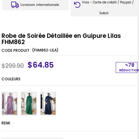
Visa - Carte de crédit / Paypal /
Livraison internationale
Sofort
Robe de Soirée Détaillée en Guipure Lilas
FHM862
(FHM862-LİLA)
$64.85
78
$299.90
%
RÉDUCTIO
COULEURS
RENK