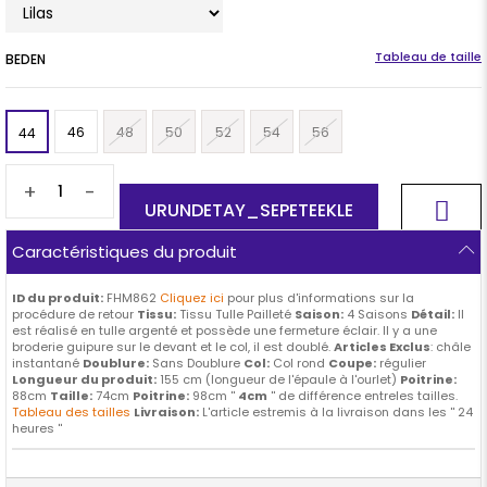
BEDEN
46
48
50
52
54
56
44
+
-
Caractéristiques du produit
ID du produit:
FHM862
Cliquez ici
pour plus d'informations sur la
procédure de retour
Tissu:
Tissu Tulle Pailleté
Saison:
4 Saisons
Détail:
Il
est réalisé en tulle argenté et possède une fermeture éclair. Il y a une
broderie guipure sur le devant et le col, il est doublé.
Articles Exclus
: châle
instantané
Doublure:
Sans Doublure
Col:
Col rond
Coupe:
régulier
Longueur du produit:
155 cm (longueur de l'épaule à l'ourlet)
Poitrine:
88cm
Taille:
74cm
Poitrine:
98cm ''
4cm
'' de différence entreles tailles.
Tableau des tailles
Livraison:
L'article estremis à la livraison dans les '' 24
heures ''