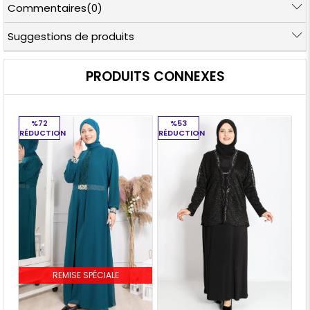
Commentaires
(0)
Suggestions de produits
PRODUITS CONNEXES
%72
%53
RÉDUCTION
RÉDUCTION
RÉ
REMISE SPÉCIALE