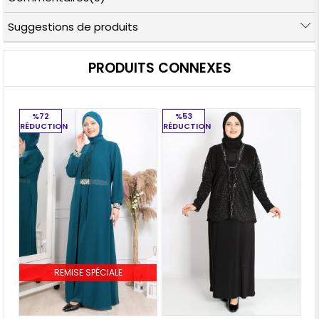
Suggestions de produits
PRODUITS CONNEXES
%72
%53
RÉDUCTION
RÉDUCTION
RÉ
REMISE SPÉCIALE