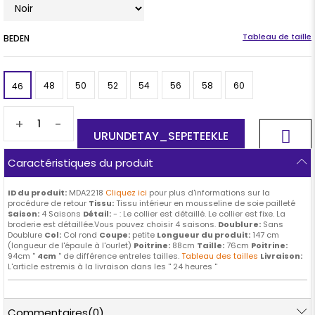
BEDEN
48
50
52
54
56
58
60
46
+
-
Caractéristiques du produit
ID du produit:
MDA2218
Cliquez ici
pour plus d'informations sur la
procédure de retour
Tissu:
Tissu intérieur en mousseline de soie pailleté
Saison:
4 Saisons
Détail:
-
: Le collier est détaillé. Le collier est fixe. La
broderie est détaillée.Vous pouvez choisir 4 saisons.
Doublure:
Sans
Doublure
Col:
Col rond
Coupe:
petite
Longueur du produit:
147 cm
(longueur de l'épaule à l'ourlet)
Poitrine:
88cm
Taille:
76cm
Poitrine:
94cm ''
4cm
'' de différence entreles tailles.
Tableau des tailles
Livraison:
L'article estremis à la livraison dans les '' 24 heures ''
Commentaires
(0)