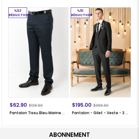
%52
%51
RÉDUCTION
RÉDUCTION
RÉ
$62.90
$195.00
$
$129.90
$399.90
Pantalon Tissu Bleu Marine Mdv200
Pantalon - Gilet - Veste - 3 Piece Suit - Doublure - Noir - MDV101
ABONNEMENT