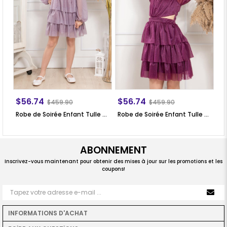
$56.74
$56.74
$
$459.90
$459.90
Robe de Soirée Enfant Tulle Pailleté Froufrou Lilas MDV308
Robe de Soirée Enfant Tulle Pailleté Froufrou Prune MDV308
ABONNEMENT
Inscrivez-vous maintenant pour obtenir des mises à jour sur les promotions et les
coupons!
INFORMATIONS D'ACHAT