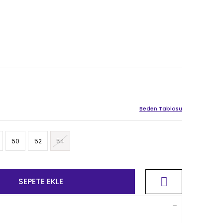
Beden Tablosu
50
52
54