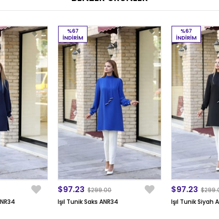
%67
%67
İNDIRIM
İNDIRIM
$97.23
$97.23
$299.00
$299.
 ANR34
Işıl Tunik Saks ANR34
Işıl Tunik Siyah