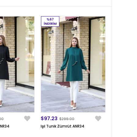
%67
İNDIRIM
$97.23
00
$299.00
 ANR34
Işıl Tunik Zümrüt ANR34