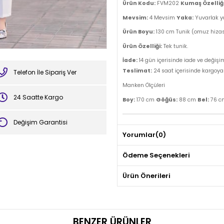
Ürün Kodu:
FVM202
Kumaş Özelliği
Mevsim:
4 Mevsim
Yaka:
Yuvarlak 
Ürün Boyu:
130 cm Tunik (omuz hizası
Ürün Özelliği:
Tek tunik.
İade:
14 gün içerisinde iade ve değişi
Teslimat:
24 saat içerisinde kargoya v
Telefon İle Sipariş Ver
Manken Ölçüleri
24 Saatte Kargo
Göğüs:
Bel:
Boy:
170 cm
88 cm
76 
Değişim Garantisi
Yorumlar
(0)
Ödeme Seçenekleri
Ürün Önerileri
BENZER ÜRÜNLER