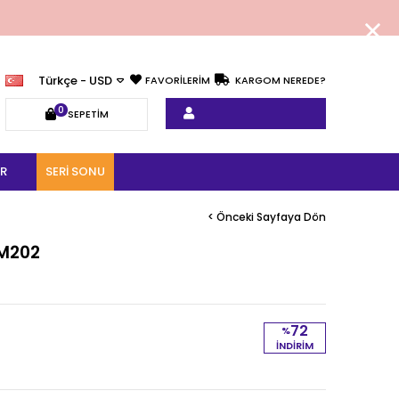
Türkçe - USD
FAVORİLERİM
KARGOM NEREDE?
0
SEPETIM
R
SERI SONU
< Önceki Sayfaya Dön
VM202
72
%
İNDIRIM