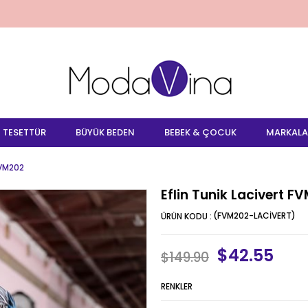
TESETTÜR
BÜYÜK BEDEN
BEBEK & ÇOCUK
MARKALA
FVM202
Eflin Tunik Lacivert F
(FVM202-LACİVERT)
$42.55
$149.90
RENKLER