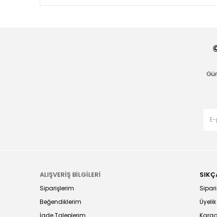
Gün
ALIŞVERİŞ BİLGİLERİ
SIKÇ
Siparişlerim
Sipariş
Beğendiklerim
Üyelik
İade Taleplerim
Kargo