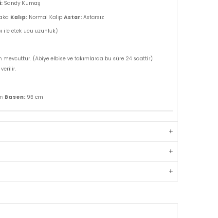
:
Sandy Kumaş
yaka
Kalıp:
Normal Kalıp
Astar:
Astarsız
 ile etek ucu uzunluk)
m mevcuttur. (Abiye elbise ve takımlarda bu süre 24 saattir)
erilir.
Basen:
cm
96 cm