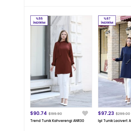
%55
%67
İNDIRIM
İNDIRIM
$90.74
$97.23
$199.90
$299.00
Trend Tunik Kahverengi ANR30
Işıl Tunik Lacivert