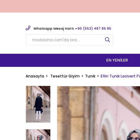
Whatsapp Mesaj Hattı
+90 (553) 487 86 85
EN YENILER
Anasayfa
Tesettür Giyim
Tunik
Eflin Tunik Lacivert 