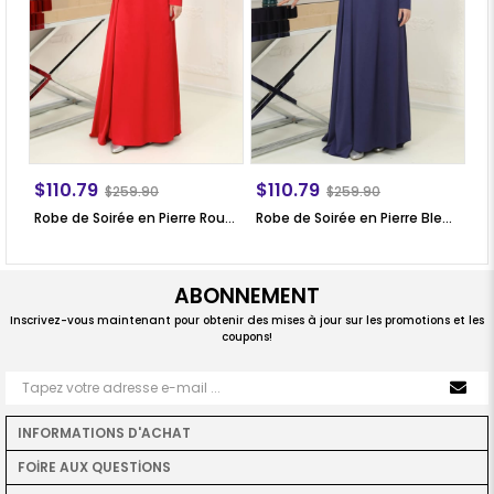
$110.79
$110.79
$
$259.90
$259.90
Robe de Soirée en Pierre Rouge SN64
Robe de Soirée en Pierre Bleu Marin SN64
ABONNEMENT
Inscrivez-vous maintenant pour obtenir des mises à jour sur les promotions et les
coupons!
INFORMATIONS D'ACHAT
FOİRE AUX QUESTİONS