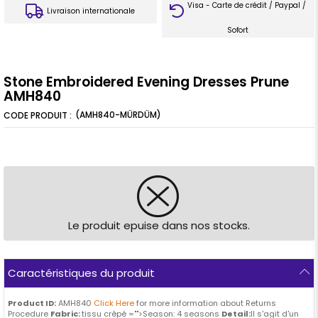
Visa - Carte de crédit / Paypal /
Livraison internationale
Sofort
Stone Embroidered Evening Dresses Prune
AMH840
(AMH840-MÜRDÜM)
Le produit epuise dans nos stocks.
Caractéristiques du produit
Product ID:
AMH840
Click Here
for more information about Returns
Procedure
Fabric:
tissu crêpé ="">Season: 4 seasons
Detail:
Il s'agit d'un