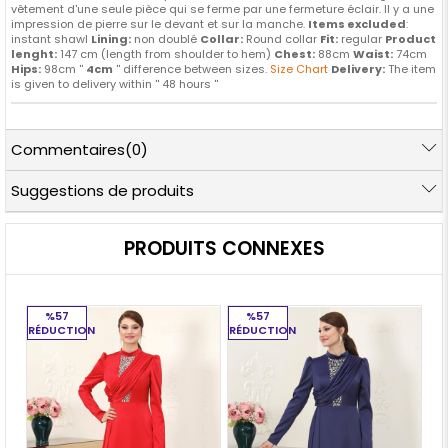
vêtement d'une seule pièce qui se ferme par une fermeture éclair. Il y a une
impression de pierre sur le devant et sur la manche.
Items excluded
:
instant shawl
Lining:
non doublé
Collar:
Round collar
Fit:
regular
Product
lenght:
147 cm (length from shoulder to hem)
Chest:
88cm
Waist:
74cm
Hips:
98cm ''
4cm
'' difference between sizes.
Size Chart
Delivery:
The item
is given to delivery within '' 48 hours ''
Commentaires
(0)
Suggestions de produits
PRODUITS CONNEXES
%57
%57
RÉDUCTION
RÉDUCTION
RÉ