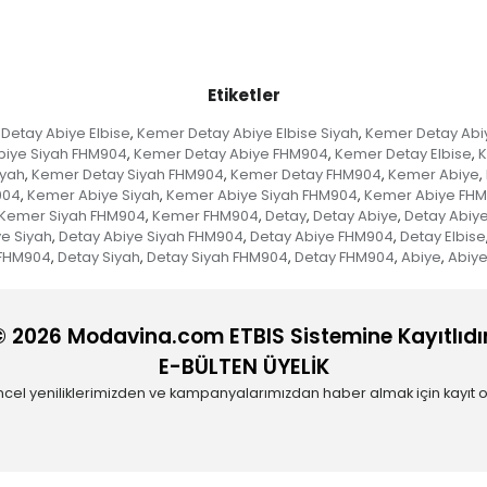
Etiketler
Detay Abiye Elbise
Kemer Detay Abiye Elbise Siyah
Kemer Detay Abiy
,
,
biye Siyah FHM904
Kemer Detay Abiye FHM904
Kemer Detay Elbise
K
,
,
,
iyah
Kemer Detay Siyah FHM904
Kemer Detay FHM904
Kemer Abiye
,
,
,
,
904
Kemer Abiye Siyah
Kemer Abiye Siyah FHM904
Kemer Abiye FH
,
,
,
Kemer Siyah FHM904
Kemer FHM904
Detay
Detay Abiye
Detay Abiye
,
,
,
,
e Siyah
Detay Abiye Siyah FHM904
Detay Abiye FHM904
Detay Elbise
,
,
,
 FHM904
Detay Siyah
Detay Siyah FHM904
Detay FHM904
Abiye
Abiye
,
,
,
,
,
© 2026 Modavina.com ETBIS Sistemine Kayıtlıdır
E-BÜLTEN ÜYELİK
cel yeniliklerimizden ve kampanyalarımızdan haber almak için kayıt o