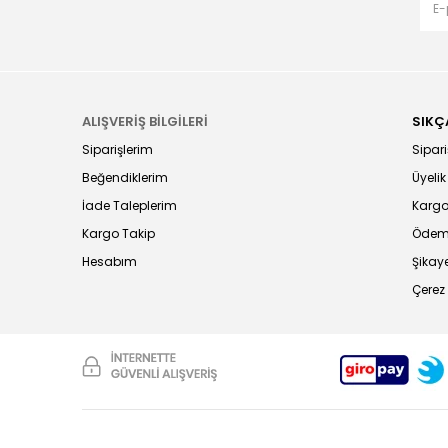
ALIŞVERİŞ BİLGİLERİ
SIKÇ
Siparişlerim
Sipariş
Beğendiklerim
Üyelik
İade Taleplerim
Kargo
Kargo Takip
Ödeme
Hesabım
Şikaye
Çerez 