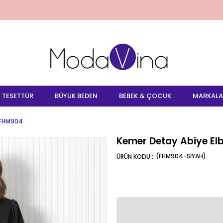
TESETTÜR
BÜYÜK BEDEN
BEBEK & ÇOCUK
MARKALA
 FHM904
Kemer Detay Abiye El
(FHM904-SİYAH)