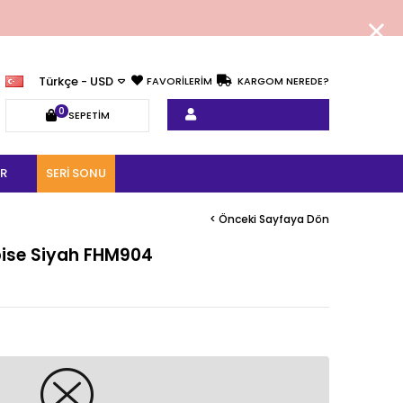
Türkçe - USD
FAVORİLERİM
KARGOM NEREDE?
0
SEPETIM
R
SERI SONU
< Önceki Sayfaya Dön
bise Siyah FHM904