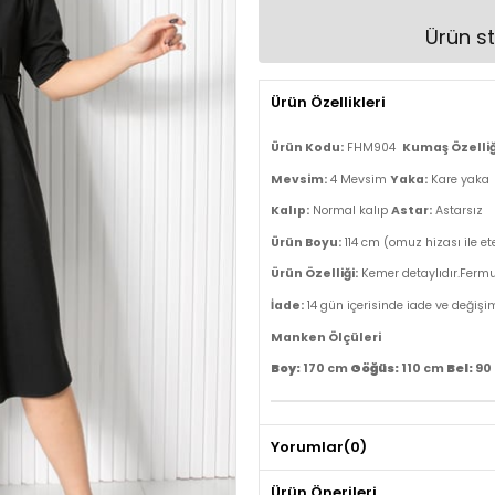
Ürün st
Ürün Özellikleri
Ürün Kodu:
FHM904
Kumaş Özelliğ
Mevsim:
4 Mevsim
Yaka:
Kare yaka
Kalıp:
Normal kalıp
Astar:
Astarsız
Ürün Boyu:
114 cm (omuz hizası ile e
Ürün Özelliği:
Kemer detaylıdır.Fermua
İade:
14 gün içerisinde iade ve değişi
Manken Ölçüleri
Göğüs:
Bel:
Boy:
170 cm
110 cm
90
Yorumlar
(0)
Ürün Önerileri