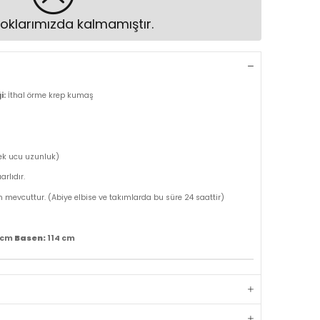
oklarımızda kalmamıştır.
i:
İthal örme krep kumaş
tek ucu uzunluk)
rlıdır.
m mevcuttur. (Abiye elbise ve takımlarda bu süre 24 saattir)
Basen:
 cm
114 cm