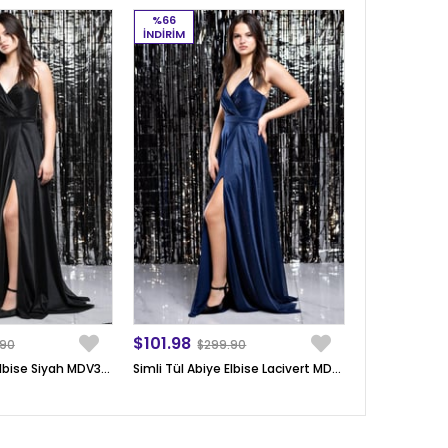
%66
İNDIRIM
$101.98
.90
$299.90
Simli Tül Abiye Elbise Siyah MDV366
Simli Tül Abiye Elbise Lacivert MDV366