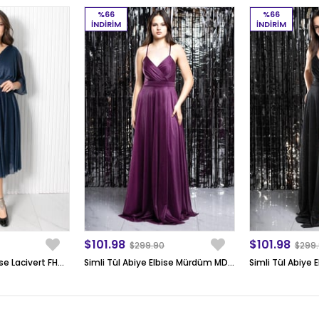
%66
%66
İNDIRIM
İNDIRIM
$101.98
$101.98
$299.90
$299
Simli Tül Abiye Elbise Lacivert FHM902
Simli Tül Abiye Elbise Mürdüm MDV366