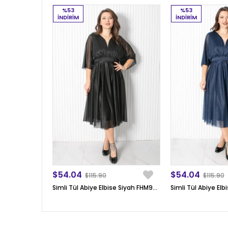
%53
%53
İNDIRIM
İNDIRIM
$54.04
$54.04
$115.90
$115.90
Simli Tül Abiye Elbise Siyah FHM902