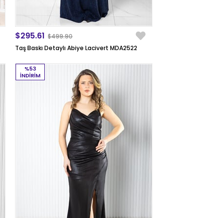
$295.61
$499.90
Taş Baskı Detaylı Abiye Lacivert MDA2522
%53
İNDIRIM