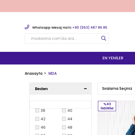
Whatsapp Mesaj Hattı
+90 (553) 487 86 85
EN YENILER
Anasayfa
MDA
Beden
%43
İNDIRIM
38
40
42
44
46
48