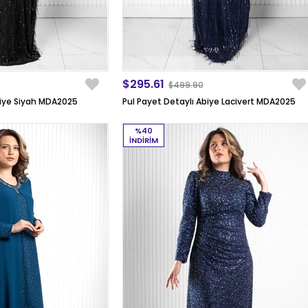
$295.61
$499.90
biye Siyah MDA2025
Pul Payet Detaylı Abiye Lacivert MDA2025
%40
İNDIRIM