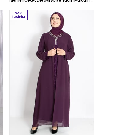
İşlemeli Ceket Detaylı Abiye Takım Mürdüm MDA2306
%53
İNDIRIM