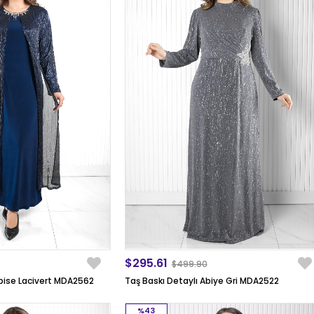
$295.61
$499.90
lbise Lacivert MDA2562
Taş Baskı Detaylı Abiye Gri MDA2522
%43