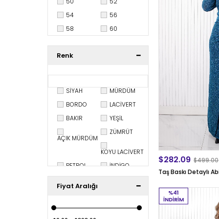
50
52
54
56
58
60
62
Renk
SİYAH
MÜRDÜM
BORDO
LACİVERT
BAKIR
YEŞİL
ZÜMRÜT
AÇIK MÜRDÜM
KOYU LACİVERT
$282.09
$499.00
PETROL
İNDİGO
Taş Baskı Detaylı A
GRİ
KAHVE
Fiyat Aralığı
%41
SAKS
LİLA
İNDIRIM