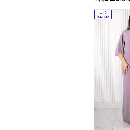
Taş İşlemeli Abiye 
%43
İNDIRIM