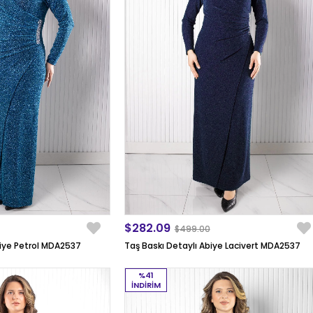
$282.09
$499.00
biye Petrol MDA2537
Taş Baskı Detaylı Abiye Lacivert MDA2537
%41
İNDIRIM