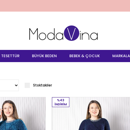
TESETTÜR
BÜYÜK BEDEN
BEBEK & ÇOCUK
MARKALA
Stoktakiler
%43
İNDIRIM