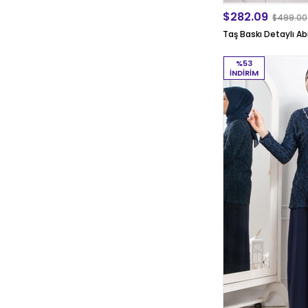
$282.09
$499.00
Taş Baskı Detaylı Ab
%53
İNDIRIM