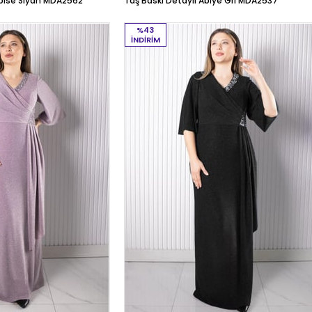
Elbise Siyah MDA2562
Taş Baskı Detaylı Abiye Gri MDA2537
%43
İNDIRIM