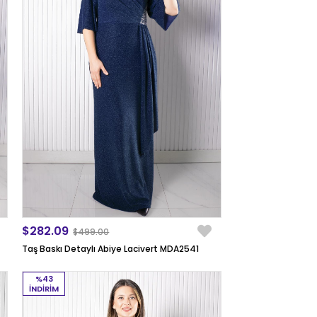
$282.09
$499.00
Taş Baskı Detaylı Abiye Lacivert MDA2541
%43
İNDIRIM