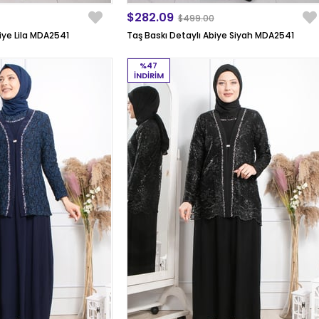
$282.09
$499.00
iye Lila MDA2541
Taş Baskı Detaylı Abiye Siyah MDA2541
%47
İNDIRIM