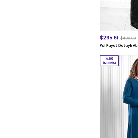
$295.61
$499.90
Pul Payet Detaylı A
%60
İNDIRIM