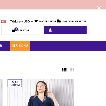
Türkçe - USD
FAVORİLERİM
KARGOM NEREDE?
0
SEPETIM
R
SERI SONU
%43
İNDIRIM