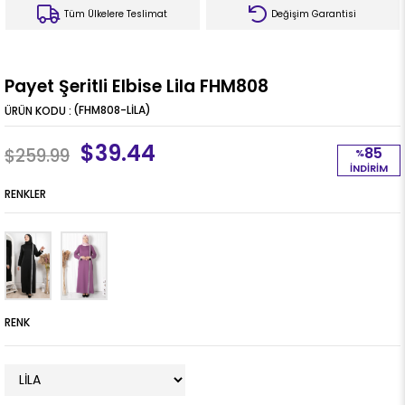
Tüm Ülkelere Teslimat
Değişim Garantisi
Payet Şeritli Elbise Lila FHM808
(FHM808-LİLA)
$39.44
85
$259.99
%
İNDIRIM
RENKLER
RENK