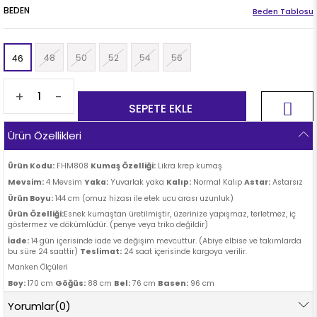
BEDEN
Beden Tablosu
48
50
52
54
56
46
+
-
Ürün Özellikleri
Ürün Kodu:
FHM808
Kumaş Özelliği:
Likra krep kumaş
Mevsim:
4 Mevsim
Yaka:
Yuvarlak yaka
Kalıp:
Normal Kalıp
Astar:
Astarsız
Ürün Boyu:
144 cm (omuz hizası ile etek ucu arası uzunluk)
Ürün Özelliği:
Esnek kumaştan üretilmiştir, üzerinize yapışmaz, terletmez, iç
göstermez ve dökümlüdür. (penye veya triko değildir)
İade:
14 gün içerisinde iade ve değişim mevcuttur. (Abiye elbise ve takımlarda
bu süre 24 saattir)
Teslimat:
24 saat içerisinde kargoya verilir.
Manken Ölçüleri
Göğüs:
Bel:
Basen:
Boy:
170 cm
88 cm
76 cm
96 cm
Yorumlar
(0)