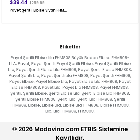
$39.44
$259.99
Payet Şeritli Elbise Siyah FHM808
Etiketler
Payet Şeritli Elbise Lila FHM808 Büyük Beden Elbise FHM808-
LİLA
Payet
Payet Şeritli
Payet Şeritli Elbise
Payet Şeritli Elbise
,
,
,
,
Lila
Payet Şeritli Elbise Lila FHM808
Payet Şeritli Elbise FHM808
,
,
,
Payet Şeritli Lila
Payet Şeritli Lila FHM808
Payet Şeritli FHM808
,
,
,
Payet Elbise
Payet Elbise Lila
Payet Elbise Lila FHM808
Payet
,
,
,
Elbise FHM808
Payet Lila
Payet Lila FHM808
Payet FHM808
,
,
,
,
Şeritli
Şeritli Elbise
Şeritli Elbise Lila
Şeritli Elbise Lila FHM808
,
,
,
,
Şeritli Elbise FHM808
Şeritli Lila
Şeritli Lila FHM808
Şeritli
,
,
,
FHM808
Elbise
Elbise Lila
Elbise Lila FHM808
Elbise FHM808
,
,
,
,
,
Lila
Lila FHM808
FHM808
,
,
,
© 2026 Modavina.com ETBIS Sistemine
Kayıtlıdır.