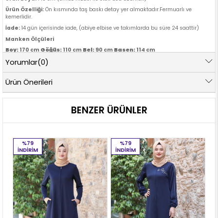
Ürün Özelliği:
Ön kısmında taş baskı detay yer almaktadır.Fermuarlı ve
kemerlidir.
İade:
14 gün içerisinde iade, (abiye elbise ve takımlarda bu süre 24 saattir)
Manken Ölçüleri
Göğüs:
Bel:
Basen:
Boy:
170 cm
110 cm
90 cm
114 cm
Yorumlar
(0)
Ürün Önerileri
BENZER ÜRÜNLER
%79
%79
İNDIRIM
İNDIRIM
İ