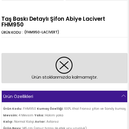
Taş Baskı Detaylı Şifon Abiye Lacivert
FHM950
(FHM950-LACİVERT)
Ürün stoklarımızda kalmamıştır.
Ürün Özellikleri
Ürün Kodu:
FHM950
Kumaş Özelliği:
100% ithal Fransız şifon ve Sandy kumaş
Mevsim:
4 Mevsim
Yaka:
Hakim yaka
Kalıp:
Normal Kalıp
Astar:
Astarsız
Ürün Boyu:
145 cm (omuz hizası ile etek ucu uzunluk)