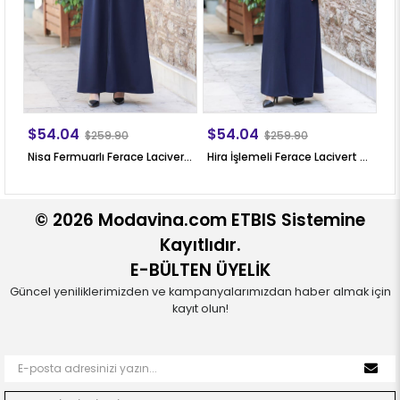
$54.04
$54.04
$
$259.90
$259.90
Nisa Fermuarlı Ferace Lacivert SN58
Hira İşlemeli Ferace Lacivert SN56
© 2026 Modavina.com ETBIS Sistemine
Kayıtlıdır.
E-BÜLTEN ÜYELİK
Güncel yeniliklerimizden ve kampanyalarımızdan haber almak için
kayıt olun!