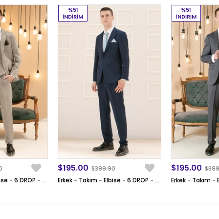
%51
%51
İNDIRIM
İNDIRIM
$195.00
$195.00
0
$399.90
$399
Erkek - Takım - Elbise - 6 DROP - Bej - MDV100
Erkek - Takım - Elbise - 6 DROP - Lacivert - MDV100