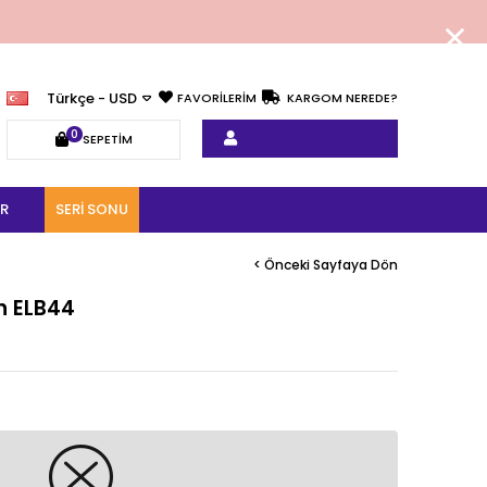
Türkçe - USD
FAVORİLERİM
KARGOM NEREDE?
0
SEPETIM
R
SERI SONU
< Önceki Sayfaya Dön
ah ELB44