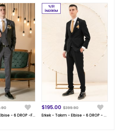
%51
İNDIRIM
$195.00
.90
$399.90
Erkek - Takım - Elbise - 6 DROP -Füme - MDV100
Erkek - Takım - Elbise - 6 DROP - Siyah - MDV100