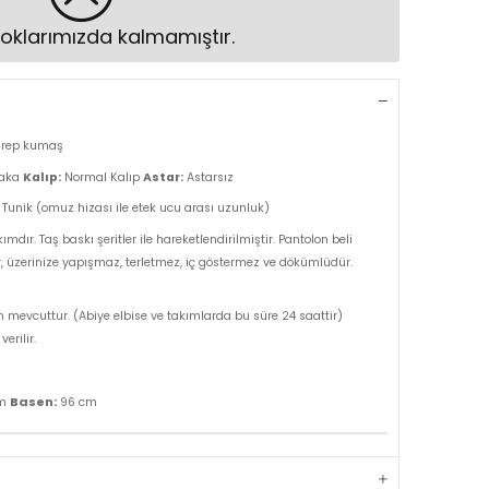
oklarımızda kalmamıştır.
rep kumaş
yaka
Kalıp:
Normal Kalıp
Astar:
Astarsız
Tunik (omuz hizası ile etek ucu arası uzunluk)
ımdır. Taş baskı şeritler ile hareketlendirilmiştir. Pantolon beli
ir, üzerinize yapışmaz, terletmez, iç göstermez ve dökümlüdür.
m mevcuttur. (Abiye elbise ve takımlarda bu süre 24 saattir)
erilir.
Basen:
cm
96 cm