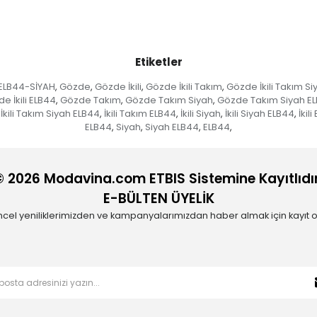
Etiketler
 ELB44-SİYAH
Gözde
Gözde İkili
Gözde İkili Takım
Gözde İkili Takım Si
,
,
,
,
e İkili ELB44
Gözde Takım
Gözde Takım Siyah
Gözde Takım Siyah E
,
,
,
İkili Takım Siyah ELB44
İkili Takım ELB44
İkili Siyah
İkili Siyah ELB44
İkil
,
,
,
,
ELB44
Siyah
Siyah ELB44
ELB44
,
,
,
,
© 2026 Modavina.com ETBIS Sistemine Kayıtlıdır
E-BÜLTEN ÜYELİK
cel yeniliklerimizden ve kampanyalarımızdan haber almak için kayıt o