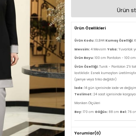
Ürün st
Ürün Özellikleri
Ürün Kodu:
ELB44
Kumaş Özelliği:
K
Mevsim:
4 Mevsim
Yaka:
Yuvarlak 
Ürün Boyu:
100 cm Pantolon - 100 cm 
Ürün Özelliği:
Tunik - Pantolon 2'li tak
lastiklidir. Esnek kumaştan üretilmişt
(penye veya triko değildir)
İade:
14 gün içerisinde iade ve değişi
Teslimat:
24 saat içerisinde kargoya v
Manken Ölçüleri
Göğüs:
Bel:
Boy:
170 cm
88 cm
76 
Yorumlar
(0)