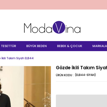
TESETTÜR
BÜYÜK BEDEN
BEBEK & ÇOCUK
MARKALA
İkili Takım Siyah ELB44
Gözde İkili Takım Siy
(ELB44-SİYAH)