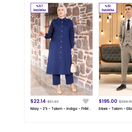
%57
%51
İNDIRIM
İNDIRIM
$22.14
$195.00
$51.43
$399.9
Nilay - 2'li - Takım - İndigo - FHM592