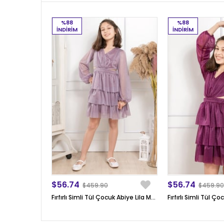
%88
%88
İNDIRIM
İNDIRIM
$56.74
$56.74
$459.90
$459.90
Fırfırlı Simli Tül Çocuk Abiye Lila MDV308