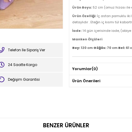
Ürün Boyu:
52 cm (omuz hizası ile 
Ürün Özelliği:
İç astarı pamuklu iki k
detaylıdır . Eteğin iç kısmı tül kabart
İade:
14 gün içerisinde iade, (abiye
Manken Ölçüleri
Boy:
120 cm
Göğüs:
70 cm
Bel:
61 
Telefon İle Sipariş Ver
24 Saatte Kargo
Yorumlar
(0)
Değişim Garantisi
Ürün Önerileri
BENZER ÜRÜNLER