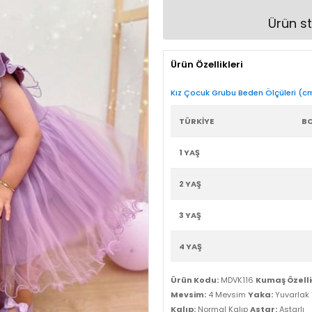
Ürün st
Ürün Özellikleri
Kız Çocuk Grubu Beden Ölçüleri (c
TÜRKİYE
B
1 YAŞ
2 YAŞ
3 YAŞ
4 YAŞ
Ürün Kodu:
MDVK116
Kumaş Özelliğ
Mevsim:
4 Mevsim
Yaka:
Yuvarlak
Kalıp:
Normal Kalıp
Astar:
Astarlı