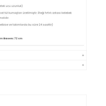
etek ucu uzunluk)
at tül kumaştan üretilmiştir. Eteği fırfırlı arkası kelebek
malıdır.
 elbise ve takımlarda bu süre 24 saattir)
cm
Basen:
72 cm