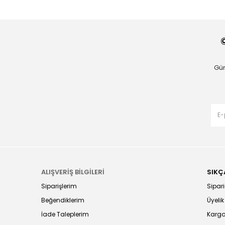
Gün
ALIŞVERİŞ BİLGİLERİ
SIKÇ
Siparişlerim
Sipariş
Beğendiklerim
Üyelik
İade Taleplerim
Kargo