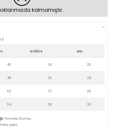
oklarımızda kalmamıştır.
m.)
OY
GÖĞÜS
BEL
45
24
25
48
25
26
52
27
28
54
28
30
i:
Pamuklu Kumaş
 Yaka yaka