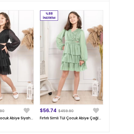
%88
İNDIRIM
$56.74
.90
$459.90
Fırfırlı Simli Tül Çocuk Abiye Siyah MDV308
Fırfırlı Simli Tül Çocuk Abiye Çağla Yeşili MDV308