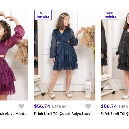
%88
%88
İNDIRIM
İNDIRIM
$56.74
$56.74
$459.90
$459
Fırfırlı Simli Tül Çocuk Abiye Mürdüm MDV308
Fırfırlı Simli Tül Çocuk Abiye Lacivert MDV308