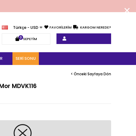
Türkçe - USD
FAVORİLERİM
KARGOM NEREDE?
0
SEPETIM
R
SERI SONU
< Önceki Sayfaya Dön
e Mor MDVK116